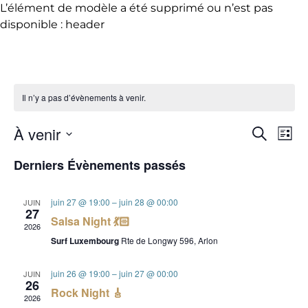
L’élément de modèle a été supprimé ou n’est pas
disponible : header
Il n’y a pas d’évènements à venir.
À venir
Recherch
Na
Rec
Liste
Sélectionnez
Derniers Évènements passés
d
une
et
date.
v
juin 27 @ 19:00
–
juin 28 @ 00:00
JUIN
27
navi
Salsa Night 💃🏻​
2026
É
Surf Luxembourg
Rte de Longwy 596, Arlon
de
juin 26 @ 19:00
–
juin 27 @ 00:00
JUIN
26
Rock Night 🎸
2026