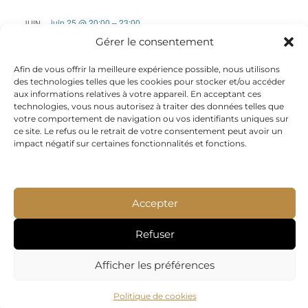
vue
juin 25 @ 20:00
–
23:00
JUIN
Évè
25
Surf Illimité🌊
Gérer le consentement
2026
Afin de vous offrir la meilleure expérience possible, nous utilisons
des technologies telles que les cookies pour stocker et/ou accéder
aux informations relatives à votre appareil. En acceptant ces
technologies, vous nous autorisez à traiter des données telles que
votre comportement de navigation ou vos identifiants uniques sur
ce site. Le refus ou le retrait de votre consentement peut avoir un
impact négatif sur certaines fonctionnalités et fonctions.
L’élément de modèle a été supprimé ou n’est pas
disponible : footer
Accepter
Refuser
Afficher les préférences
Politique de cookies